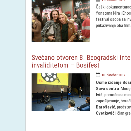
Češki dokumentarac „
Yonatana Nira i Enos
festival osoba sa in
prikazivanja oba film
Svečano otvoren 8. Beogradski inter
invaliditetom – Bosifest
10. oktobar 2017.
Osmo izdanje Bosi
Sava centra
. Mnogo
Ivić
, pomoćnica mini
zapošljavanje, borač
Barošević
, predsta
Cvetković
i član g