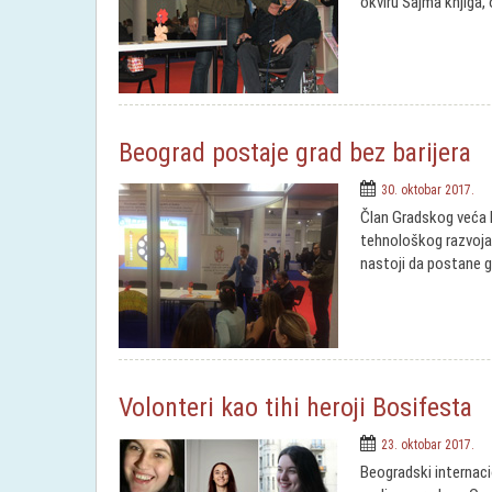
okviru Sajma knjiga, 
Beograd postaje grad bez barijera
30. oktobar 2017.
Član Gradskog veća D
tehnološkog razvoja
nastoji da postane gr
Volonteri kao tihi heroji Bosifesta
23. oktobar 2017.
Beogradski internaci