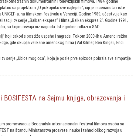
ratkometražnih dokumentarnih i televizijskih filmova, 1984. godine
latnu sa projektom „O pokojniku sve najlepše”, čiji je i scenarista i iste
 UNICEF-a, na filmskom festivalu u Veneciji. Godine 1989, učestvuje kao
ealizaciji tv serije „Balkan ekspres” i filma „Balkan ekspres 2“. Godine 1991,
ića, sa kojim osvaja niz nagrada. Iste godine odlazi u SAD.
telj” koji takođe postiže uspehe i nagrade. Tokom 2000-ih u Americi režira
Edge, gde okuplja velikane američkog filma (Val Kilmer, Ben Kingsli, Endi
i tv serije „Ubice mog oca”, koja je posle prve epizode pobrala sve simpatije
ji BOSIFESTA na Sajmu knjiga, obrazovanja i
um promovisao je Beogradski internacionalni festival filmova osoba sa
IFEST na štandu Ministarstva prosvete, nauke i tehnološkog razvoja u