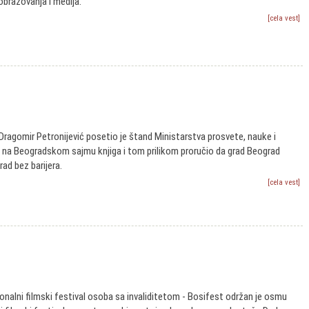
obrazovanja i medija.
[cela vest]
ragomir Petronijević posetio je štand Ministarstva prosvete, nauke i
 na Beogradskom sajmu knjiga i tom prilikom proručio da grad Beograd
ad bez barijera.
[cela vest]
onalni filmski festival osoba sa invaliditetom - Bosifest održan je osmu