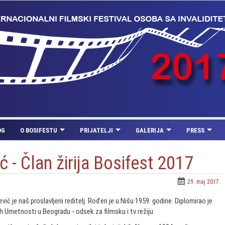
OG
O BOSIFESTU
PRIJATELJI
GALERIJA
PRESS
 - Član žirija Bosifest 2017
29. maj 2017.
ić je naš proslavljeni reditelj. Rođen je u Nišu 1959. godine. Diplomirao je
 Umetnosti u Beogradu - odsek za filmsku i tv režiju.