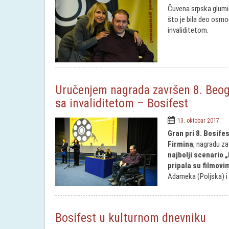
Čuvena srpska glumic
što je bila deo osm
invaliditetom.
Uručenjem nagrada završen 8. Beogr
sa invaliditetom – Bosifest
13. oktobar 2017.
Gran pri 8. Bosife
Firmina
, nagradu za 
najbolji scenario 
pripala su filmovi
Adameka (Poljska) i 
Bosifest u kulturnom dnevniku