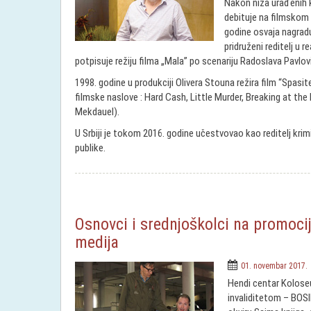
Nakon niza urađenih k
debituje na filmskom p
godine osvaja nagradu
pridruženi reditelj u r
potpisuje režiju filma „Mala” po scenariju Radoslava Pavlov
1998. godine u produkciji Olivera Stouna režira film “Spasi
filmske naslove : Hard Cash, Little Murder, Breaking at the 
Mekdauel).
U Srbiji je tokom 2016. godine učestvovao kao reditelj krim
publike.
Osnovci i srednjoškolci na promoci
medija
01. novembar 2017.
Hendi centar Kolose
invaliditetom – BOS