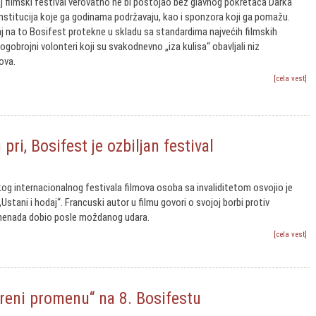
 filmski festival verovatno ne bi postojao bez glavnog pokretača Darka
institucija koje ga godinama podržavaju, kao i sponzora koji ga pomažu.
aj na to Bosifest protekne u skladu sa standardima najvećih filmskih
ogobrojni volonteri koji su svakodnevno „iza kulisa“ obavljali niz
ova.
[cela vest]
ri, Bosifest je ozbiljan festival
kog internacionalnog festivala filmova osoba sa invaliditetom osvojio je
„Ustani i hodaj“. Francuski autor u filmu govori o svojoj borbi protiv
iznenada dobio posle moždanog udara.
[cela vest]
reni promenu“ na 8. Bosifestu