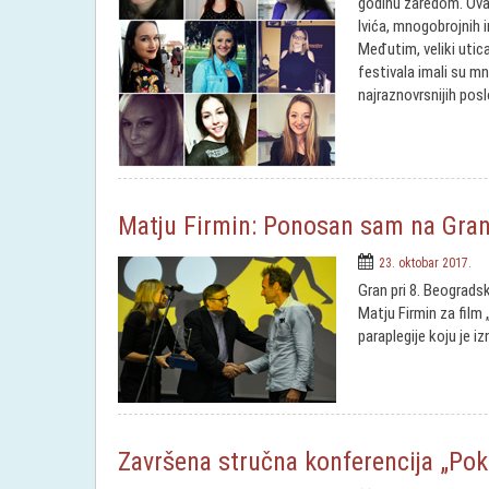
godinu zaredom. Ovaj
Ivića, mnogobrojnih 
Međutim, veliki utic
festivala imali su mn
najraznovrsnijih posl
Matju Firmin: Ponosan sam na Gran p
23. oktobar 2017.
Gran pri 8. Beograds
Matju Firmin za film 
paraplegije koju je 
Završena stručna konferencija „Pok