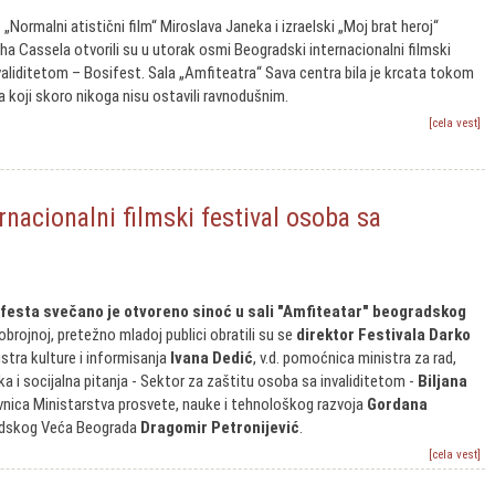
Normalni atistični film“ Miroslava Janeka i izraelski „Moj brat heroj“
ha Cassela otvorili su u utorak osmi Beogradski internacionalni filmski
validitetom – Bosifest. Sala „Amfiteatra“ Sava centra bila je krcata tokom
a koji skoro nikoga nisu ostavili ravnodušnim.
[cela vest]
nacionalni filmski festival osoba sa
festa svečano je otvoreno sinoć
u sali "Amfiteatar" beogradskog
brojnoj, pretežno mladoj publici obratili su se
direktor Festivala Darko
stra kulture i informisanja
Ivana Dedić
, v.d. pomoćnica ministra za rad,
ka i socijalna pitanja - Sektor za zaštitu osoba sa invaliditetom -
Biljana
vnica Ministarstva prosvete, nauke i tehnološkog razvoja
Gordana
radskog Veća Beograda
Dragomir Petronijević
.
[cela vest]