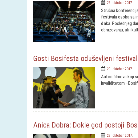
23. oktobar 2017.
Stručna konferenci
festivalu osoba sa in
đaka. Poslednjeg dan
obrazovanju, ali i kult
Gosti Bosifesta oduševljeni festiv
23. oktobar 2017.
Autori filmova koji 
invaliditetom –Bosif
Anica Dobra: Dokle god postoji Bos
23. oktobar 2017.