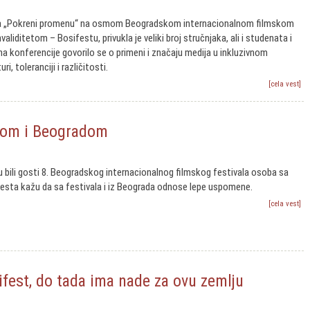
ja „Pokreni promenu“ na osmom Beogradskom internacionalnom filmskom
validitetom – Bosifestu, privukla je veliki broj stručnjaka, ali i studenata i
a konferencije govorilo se o primeni i značaju medija u inkluzivnom
uri, toleranciji i različitosti.
[cela vest]
alom i Beogradom
su bili gosti 8. Beogradskog internacionalnog filmskog festivala osoba sa
esta kažu da sa festivala i iz Beograda odnose lepe uspomene.
[cela vest]
ifest, do tada ima nade za ovu zemlju