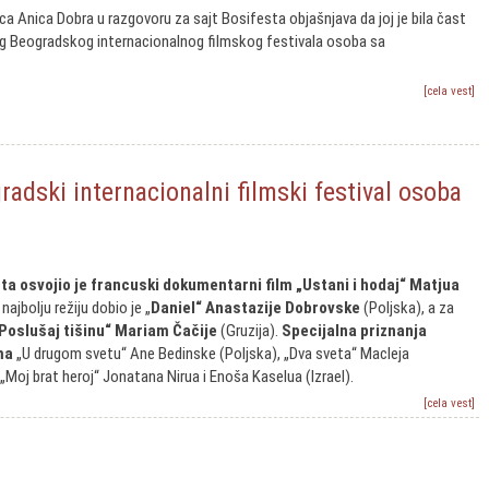
a Anica Dobra u razgovoru za sajt Bosifesta objašnjava da joj je bila čast
og Beogradskog internacionalnog filmskog festivala osoba sa
[cela vest]
adski internacionalni filmski festival osoba
sta osvojio je francuski dokumentarni film „Ustani i hodaj“ Matjua
najbolju režiju dobio je „
Daniel“ Anastazije Dobrovske
(Poljska), a za
„Poslušaj tišinu“ Mariam Čačije
(Gruzija).
Specijalna priznanja
ma
„U drugom svetu“ Ane Bedinske (Poljska), „Dva sveta“ Macleja
„Moj brat heroj“ Jonatana Nirua i Enoša Kaselua (Izrael).
[cela vest]