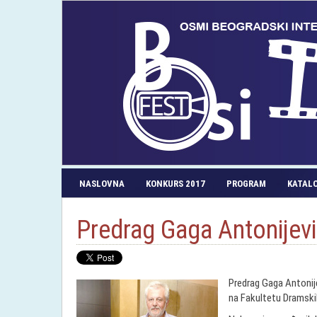
NASLOVNA
KONKURS 2017
PROGRAM
KATAL
Predrag Gaga Antonijević
Predrag Gaga Antonijev
na Fakultetu Dramskih