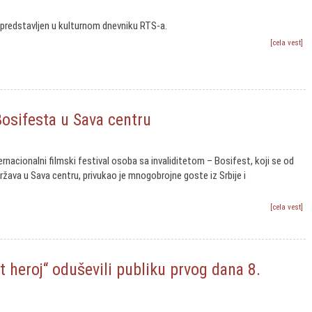
predstavljen u kulturnom dnevniku RTS-a.
[cela vest]
Bosifesta u Sava centru
rnacionalni filmski festival osoba sa invaliditetom – Bosifest, koji se od
ržava u Sava centru, privukao je mnogobrojne goste iz Srbije i
[cela vest]
at heroj“ oduševili publiku prvog dana 8.