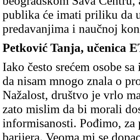
beogradskom Sava Centru, 
publika će imati priliku da 
predavanjima i naučnoj konf
Petković Tanja, učenica 
Iako često srećem osobe sa
da nisam mnogo znala o pro
Nažalost, društvo je vrlo 
zato mislim da bi morali do
informisanosti. Pođimo, za 
barijera. Veoma mi se dopao