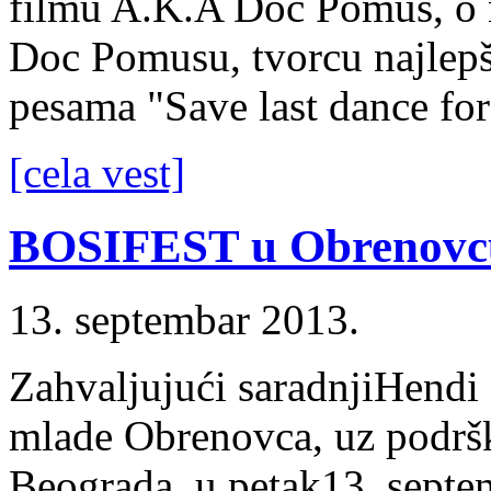
filmu A.K.A Doc Pomus, o 
Doc Pomusu, tvorcu najlepši
pesama "Save last dance for
[cela vest]
BOSIFEST u Obrenovc
13. septembar 2013.
Zahvaljujući saradnjiHendi
mlade Obrenovca, uz podršk
Beograda, u petak13. sept