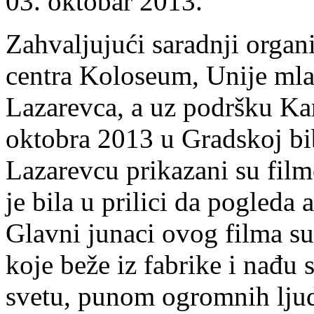
03. oktobar 2013.
Zahvaljujući saradnji orga
centra Koloseum, Unije mla
Lazarevca, a uz podršku Ka
oktobra 2013 u Gradskoj bib
Lazarevcu prikazani su fi
je bila u prilici da pogleda
Glavni junaci ovog filma su
koje beže iz fabrike i nađu
svetu, punom ogromnih ljud