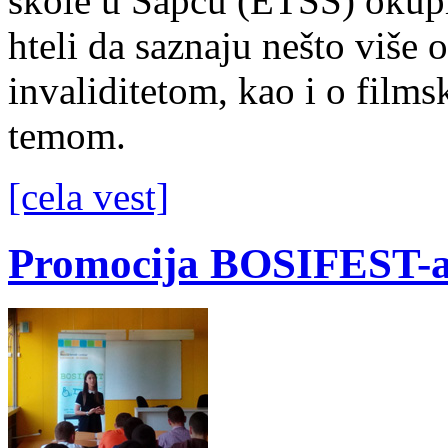
škole u Šapcu (ETŠŠ) okupio
hteli da saznaju nešto više
invaliditetom, kao i o film
temom.
[cela vest]
Promocija BOSIFEST-