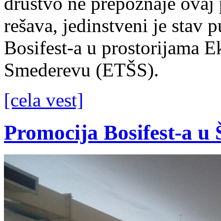
društvo ne prepoznaje ovaj 
rešava, jedinstveni je stav 
Bosifest-a u prostorijama 
Smederevu (ETŠS).
[cela vest]
Promocija Bosifest-a u