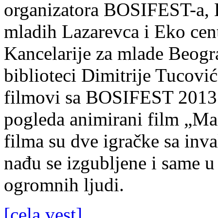
organizatora BOSIFEST-a, 
mladih Lazarevca i Eko cent
Kancelarije za mlade Beogr
biblioteci Dimitrije Tucovi
filmovi sa BOSIFEST 2013. P
pogleda animirani film „Ma
filma su dve igračke sa inva
nađu se izgubljene i same 
ogromnih ljudi.
[cela vest]