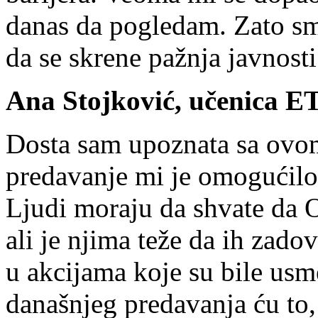
danas da pogledam. Zato sm
da se skrene pažnja javnost
Ana Stojković, učenica E
Dosta sam upoznata sa ovo
predavanje mi je omogućilo
Ljudi moraju da shvate da O
ali je njima teže da ih zad
u akcijama koje su bile us
današnjeg predavanja ću to, 