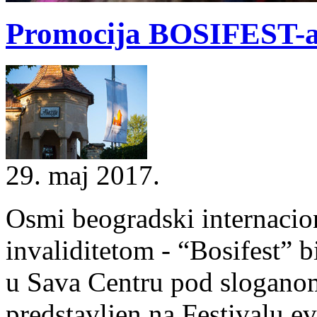
Promocija BOSIFEST-a 
29. maj 2017.
Osmi beogradski internacion
invaliditetom - “Bosifest” 
u Sava Centru pod sloganom
predstavljen na Festivalu e