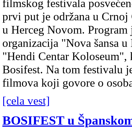
filmskog festivala posveće
prvi put je održana u Crnoj 
u Herceg Novom. Program je
organizacija "Nova šansa u
"Hendi Centar Koloseum", k
Bosifest. Na tom festivalu 
filmova koji govore o osoba
[cela vest]
BOSIFEST u Španskom 