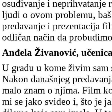
osuđivanje i neprihvatanje r
ljudi o ovom problemu, baš 
predavanje i prezentacija fi
odličan način da probudimo
Anđela Živanović, učenic
U gradu u kome živim sam sr
Nakon današnjeg predavanja
malo znam o njima. Film ko
mi se jako svideo i, što je 