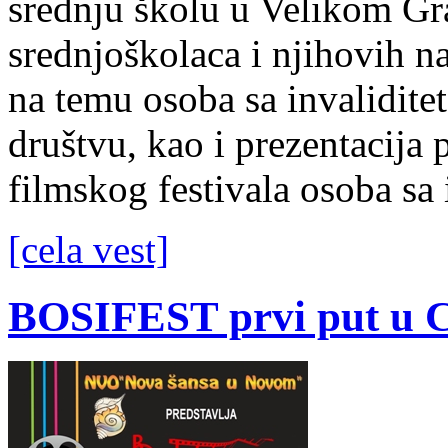
srednju školu u Velikom Gr
srednjoškolaca i njihovih n
na temu osoba sa invalidite
društvu, kao i prezentacija
filmskog festivala osoba sa 
[cela vest]
BOSIFEST prvi put u C