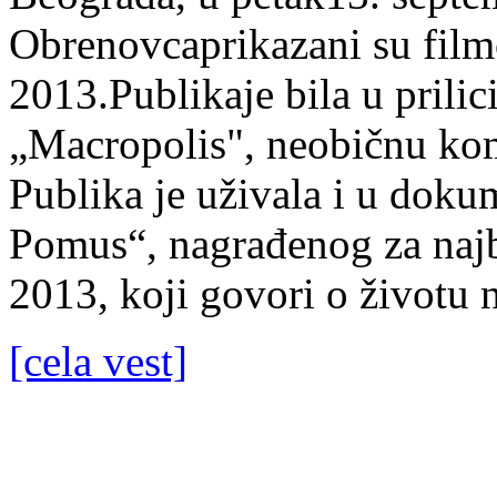
Obrenovcaprikazani su fil
2013.Publikaje bila u prilic
„Macropolis", neobičnu komb
Publika je uživala i u do
Pomus“, nagrađenog za naj
2013, koji govori o životu 
[cela vest]