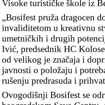
Visoke turističke škole iz 
„Bosifest pruža dragocen d
invaliditetom u kreativnu s
umetničkih i drugih potenci
Ivić, predsednik HC Koloseu
od velikog je značaja i dop
javnosti o položaju i potre
rušenju predrasuda i prihvata
Ovogodišnji Bosifest se odr