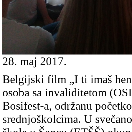
28. maj 2017.
Belgijski film „I ti imaš h
osoba sa invaliditetom (OSI
Bosifest-a, održanu početk
srednjoškolcima. U svečano