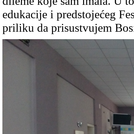
dileme koje sam imala. U to
edukacije i predstojećeg Fe
priliku da prisustvujem Bosi