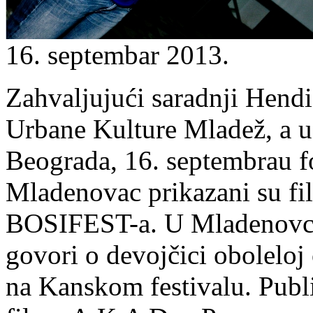
16. septembar 2013.
Zahvaljujući saradnji Hend
Urbane Kulture Mladež, a u
Beograda, 16. septembrau f
Mladenovac prikazani su fi
BOSIFEST-a. U Mladenovcu 
govori o devojčici oboleloj 
na Kanskom festivalu. Publ