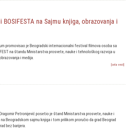
ji BOSIFESTA na Sajmu knjiga, obrazovanja i
um promovisao je Beogradski internacionalni festival filmova osoba sa
IFEST na štandu Ministarstva prosvete, nauke i tehnološkog razvoja u
obrazovanja i medija.
[cela vest]
ragomir Petronijević posetio je štand Ministarstva prosvete, nauke i
 na Beogradskom sajmu knjiga i tom prilikom proručio da grad Beograd
ad bez barijera.