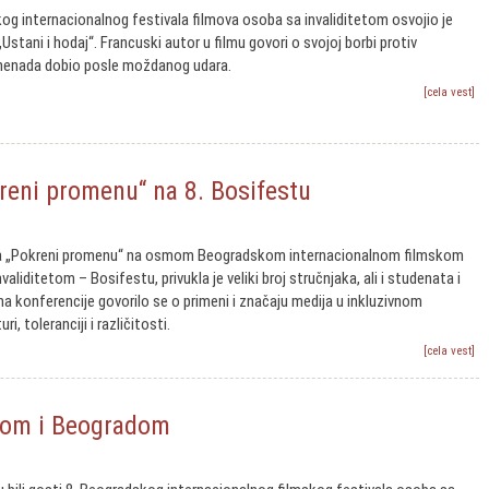
kog internacionalnog festivala filmova osoba sa invaliditetom osvojio je
„Ustani i hodaj“. Francuski autor u filmu govori o svojoj borbi protiv
iznenada dobio posle moždanog udara.
[cela vest]
reni promenu“ na 8. Bosifestu
ja „Pokreni promenu“ na osmom Beogradskom internacionalnom filmskom
validitetom – Bosifestu, privukla je veliki broj stručnjaka, ali i studenata i
a konferencije govorilo se o primeni i značaju medija u inkluzivnom
uri, toleranciji i različitosti.
[cela vest]
alom i Beogradom