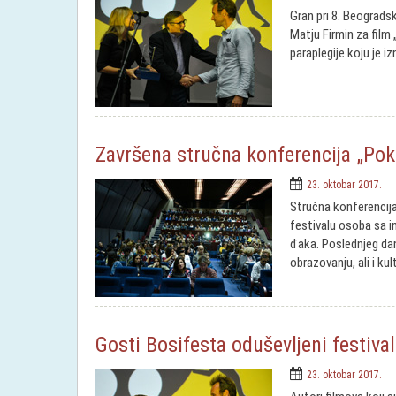
Gran pri 8. Beograds
Matju Firmin za film 
paraplegije koju je 
Završena stručna konferencija „Pok
23. oktobar 2017.
Stručna konferenci
festivalu osoba sa in
đaka. Poslednjeg dan
obrazovanju, ali i kult
Gosti Bosifesta oduševljeni festiv
23. oktobar 2017.