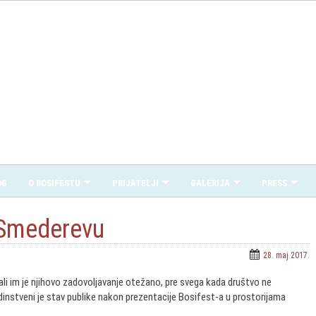
OG
O BOSIFESTU
PRIJATELJI
GALERIJA
PRESS
 Smederevu
28. maj 2017.
 ali im je njihovo zadovoljavanje otežano, pre svega kada društvo ne
edinstveni je stav publike nakon prezentacije Bosifest-a u prostorijama