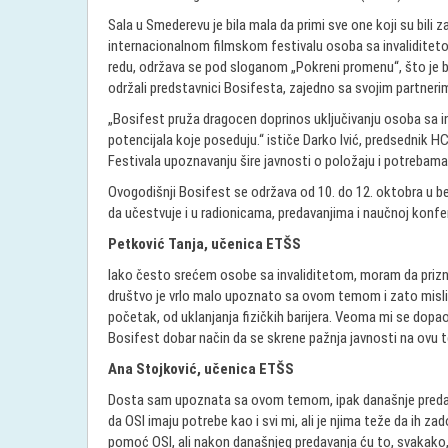
Sala u Smederevu je bila mala da primi sve one koji su bili
internacionalnom filmskom festivalu osoba sa invaliditetom
redu, održava se pod sloganom „Pokreni promenu“, što je b
održali predstavnici Bosifesta, zajedno sa svojim partnerim
„Bosifest pruža dragocen doprinos uključivanju osoba sa i
potencijala koje poseduju.“ ističe Darko Ivić, predsednik H
Festivala upoznavanju šire javnosti o položaju i potrebama 
Ovogodišnji Bosifest se održava od 10. do 12. oktobra u b
da učestvuje i u radionicama, predavanjima i naučnoj konfer
Petković Tanja, učenica ETŠS
Iako često srećem osobe sa invaliditetom, moram da priz
društvo je vrlo malo upoznato sa ovom temom i zato misli
početak, od uklanjanja fizičkih barijera. Veoma mi se dopa
Bosifest dobar način da se skrene pažnja javnosti na ovu 
Ana Stojković, učenica ETŠS
Dosta sam upoznata sa ovom temom, ipak današnje predava
da OSI imaju potrebe kao i svi mi, ali je njima teže da ih 
pomoć OSI, ali nakon današnjeg predavanja ću to, svakako, u