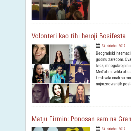
Volonteri kao tihi heroji Bosifesta
23. oktobar 2017.
Beogradski internaci
godinu zaredom. Ovaj
Ivića, mnogobrojnih 
Međutim, veliki utic
festivala imali su mn
najraznovrsnijih posl
Matju Firmin: Ponosan sam na Gran p
23. oktobar 2017.