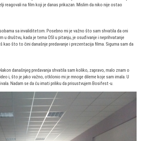
lji reagovali na film koji je danas prikazan. Mislim da niko nije ostao
bama sa invaliditetom. Posebno mi je važno što sam shvatila da oni
u društvu, kada je tema OSI u pitanju, je osuđivanje i neprihvatanje
aš kao što to čini današnje predavanje i prezentacija filma. Sigurna sam da
 Nakon današnjeg predavanja shvatila sam koliko, zapravo, malo znam o
video i, što je jako važno, otklonio mi je mnoge dileme koje sam imala. U
ivala. Nadam se da ću imati priliku da prisustvujem Bosifest-u.