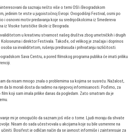
 zainteresovani da saznaju nešto više o temi OSI i Beogradskom
, jedinim te vrste u jugoistočnoj Evropi. Ovogodišnji Festival, osmi po
io i osnovni motiv predavanja koje su srednjoškolcima iz Smedereva
a iz Visoke turističke škole iz Beograda.
nvaliditetom u kreativnu stvarnost našeg društva zbog umetničkih i drugih
C Koloseuma i direktor Festivala. Takođe, od velikog je značaja i doprinos
osoba sa invaliditetom, rušenju predrasuda i prihvatanju različitosti.
eogradskom Sava Centru, a pored filmskog programa publika će imati priliku
enciji.
nam da nisam mnogo znala o problemima sa kojima se susreću. Nažalost,
m da bi morali dosta da radimo na njegovoj informisanosti. Pođimo, za
o film koji sam imala prilike danas da pogledam. Zato smatram da je
temu.
nje mi je omogućilo da saznam još više o tome. Ljudi moraju da shvate
zadovolje. Nisam do sada učestvovala u akcijama koje su bile usmerene na
činiti. Bosifest je odličan način da se javnost informiše i zainteresuje za