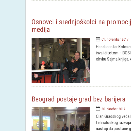
Osnovci i srednjoškolci na promoci
medija
01. novembar 2017.
Hendi centar Kolose
invaliditetom – BOS
okviru Sajma knjiga, 
Beograd postaje grad bez barijera
30. oktobar 2017.
Član Gradskog veća D
tehnološkog razvoja
nastoji da postane gr