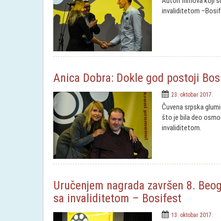
Autori filmova koji 
invaliditetom –Bosif
Anica Dobra: Dokle god postoji Bos
23. oktobar 2017.
Čuvena srpska glumic
što je bila deo osm
invaliditetom.
Uručenjem nagrada završen 8. Beogr
sa invaliditetom – Bosifest
13. oktobar 2017.