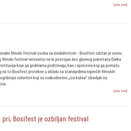
[cela vest]
onalni filmski festival osoba sa invaliditetom - Bosifest održan je osmu
 filmski festival verovatno ne bi postojao bez glavnog pokretača Darka
institucija koje ga godinama podržavaju, kao i sponzora koji ga pomažu.
aj na to Bosifest protekne u skladu sa standardima najvećih filmskih
ogobrojni volonteri koji su svakodnevno „iza kulisa“ obavljali niz
ova.
[cela vest]
ri, Bosifest je ozbiljan festival