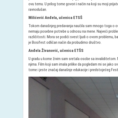
ovu temu. U prilog tome govori i način na koji su moji prijate
ravnodušan.
Milićević Anđela, učenica ETSŠ
Tokom današnjeg predavanja naučila sam mnogo toga o oso
nemaju posebne potrebe u odnosu na mene. Najveći problem 
različitosti. Mora se podići svest ljudi o ovom problemu, b
je Bosifest odličan način da probudimo društvo.
Anđela Živanović, učenica ETŠS
U gradu u kome živim sam sretala osobe sa invaliditetom.
njima. Film koji sam imala prilike da pogledam mi se jako s
tome i jeste značaj današnje edukacije i predstojećeg Fest