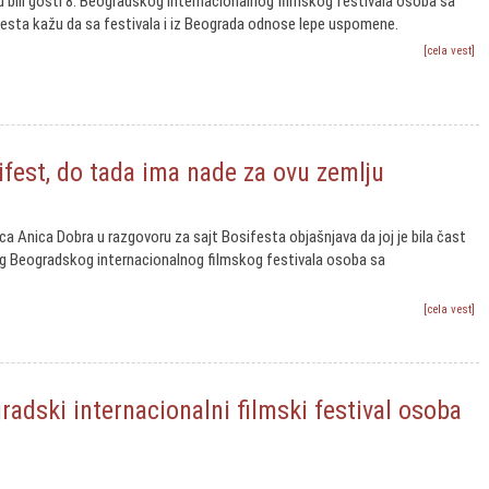
su bili gosti 8. Beogradskog internacionalnog filmskog festivala osoba sa
esta kažu da sa festivala i iz Beograda odnose lepe uspomene.
[cela vest]
ifest, do tada ima nade za ovu zemlju
a Anica Dobra u razgovoru za sajt Bosifesta objašnjava da joj je bila čast
og Beogradskog internacionalnog filmskog festivala osoba sa
[cela vest]
adski internacionalni filmski festival osoba